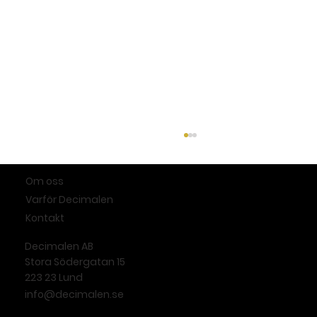
Om oss
Varför Decimalen
Kontakt
Decimalen AB
Stora Södergatan 15
223 23 Lund
info@decimalen.se
Decimalen stärker spårbarheten vid